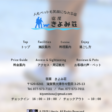
Top
Facilities
Enjoy
Cuisine
トップ
施設案内
料理案内
過ごし方
Price Guide
Access & Sightseeing
Reviews & Pets
料金案内
アクセス・周辺観光
お客様の声・ペット
宿屋 きよみ荘
〒520-0241 滋賀県大津市今堅田 3-25-13
Tel. 077-573-7111 ⁄ Fax. 077-573-7011
kiyomisou@gmail.com
チェックイン 16：00 ～ 19：00 ⁄ チェックアウト ～ 10：00
© 2020 Liberty. All Rights Reserved.