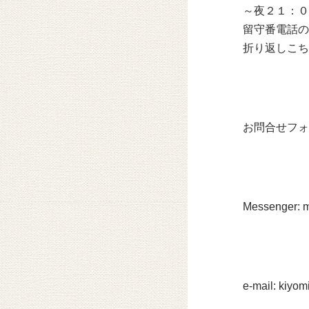
～夜２１：０
留守番電話の
折り返しこち
お問合せフォ
Messenger: 
e-mail: kiyo