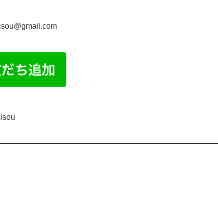
misou@gmail.com
isou