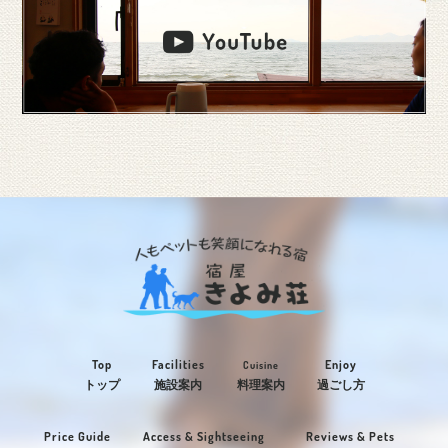
Top
Facilities
Enjoy
Cuisine
トップ
施設案内
料理案内
過ごし方
Price Guide
Access & Sightseeing
Reviews & Pets