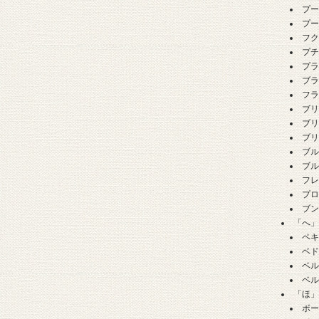
プ
プ
フ
プ
プ
ブ
フ
ブ
ブ
ブ
ブ
ブ
フ
プ
ブ
「へ
ペ
ベ
ベ
ベ
「ほ
ボ