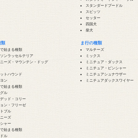
犬
スタンダードプードル
スピッツ
セッター
四国犬
柴犬
種類
ま行の種類
」で始まる種類
マルチーズ
ーソンラッセルテリア
ミックス
ーニーズ・マウンテン・ドッグ
ミニチュア・ダックス
グ
ミニチュア・ピンシャー
セットハウンド
ミニチュアシュナウザー
ピヨン
ミニチュアダックスワイヤー
」で始まる種類
ーグル
アデッド・コリー
ション・フリーゼ
ットブル
レニーズ
ンシャー
」で始まる種類
ードル