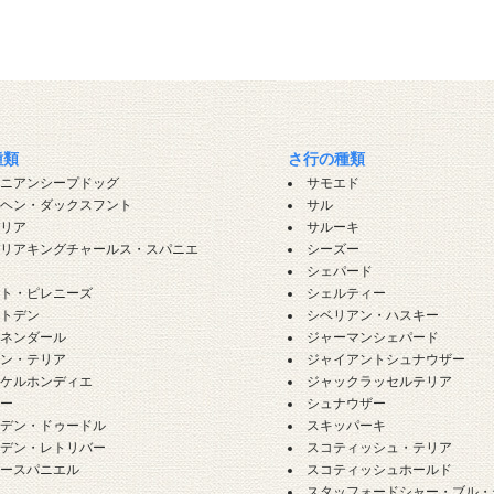
種類
さ行の種類
ロニアンシープドッグ
サモエド
ンヘン・ダックスフント
サル
バリア
サルーキ
バリアキングチャールス・スパニエ
シーズー
シェパード
ート・ピレニーズ
シェルティー
ートデン
シベリアン・ハスキー
ーネンダール
ジャーマンシェパード
ーン・テリア
ジャイアントシュナウザー
イケルホンディエ
ジャックラッセルテリア
ギー
シュナウザー
ルデン・ドゥードル
スキッパーキ
ルデン・レトリバー
スコティッシュ・テリア
カースパニエル
スコティッシュホールド
犬
スタッフォードシャー・ブル・