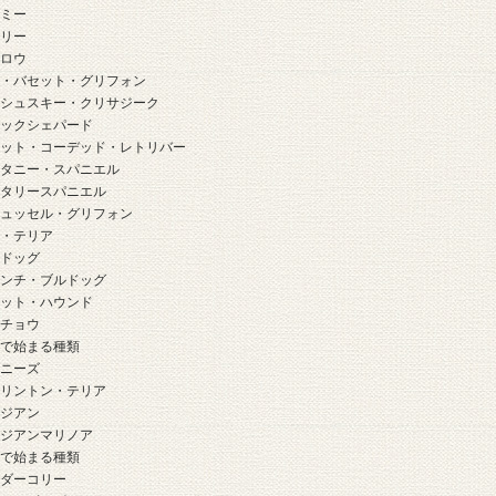
ーミー
ーリー
クロウ
チ・バセット・グリフォン
ラシュスキー・クリサジーク
ラックシェパード
ラット・コーデッド・レトリバー
リタニー・スパニエル
リタリースパニエル
リュッセル・グリフォン
ル・テリア
ルドッグ
レンチ・ブルドッグ
ロット・ハウンド
ンチョウ
」で始まる種類
キニーズ
ドリントン・テリア
ルジアン
ルジアンマリノア
」で始まる種類
ーダーコリー