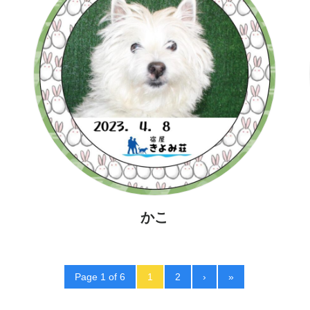
かこ
Page 1 of 6
1
2
›
»