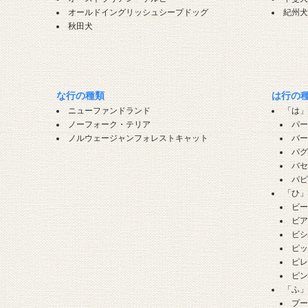
オールドイングリッシュシープドッグ
紀州
秋田犬
な行の種類
は行の
ニューファンドランド
「は
ノーフォーク・テリア
パ
ノルウェージャンフォレストキャット
バ
パ
バ
パ
「ひ
ビ
ビ
ビ
ピ
ピ
ピ
「ふ
プ