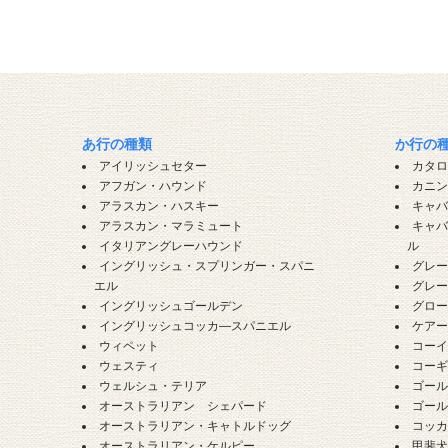
あ行の種類
か行の
アイリッシュセター
カタ
アフガン・ハウンド
カニ
アラスカン・ハスキー
キャ
アラスカン・マラミュート
キャ
イタリアングレーハウンド
ル
イングリッシュ・スプリンガー・スパニ
グレ
エル
グレ
イングリッシュゴールデン
グロ
イングリッシュコッカ―スパニエル
ケア
ウィペット
コー
ウェスティ
コー
ウェルシュ・テリア
ゴー
オーストラリアン シェパード
ゴー
オーストラリアン・キャトルドッグ
コッ
オーストラリアン・ケルピー
甲斐