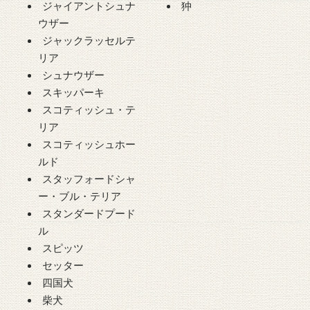
ジャイアントシュナ
狆
ウザー
ジャックラッセルテ
リア
シュナウザー
スキッパーキ
スコティッシュ・テ
リア
スコティッシュホー
ルド
スタッフォードシャ
ー・ブル・テリア
スタンダードプード
ル
スピッツ
セッター
四国犬
柴犬