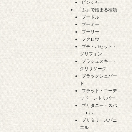
ピンシャー
「ふ」で始まる種類
プードル
プーミー
プーリー
フクロウ
プチ・バセット・
グリフォン
プラシュスキー・
クリサジーク
ブラックシェパー
ド
フラット・コーデ
ッド・レトリバー
ブリタニー・スパ
ニエル
ブリタリースパニ
エル