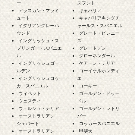
ー
スフント
アラスカン・マラミ
キャバリア
ュート
キャバリアキングチ
イタリアングレーハ
ャールス・スパニエル
ウンド
グレート・ピレニー
イングリッシュ・ス
ズ
プリンガー・スパニエ
グレートデン
ル
グローネンダール
イングリッシュゴー
ケアーン・テリア
ルデン
コーイケルホンディ
イングリッシュコッ
エ
カ―スパニエル
コーギー
ウィペット
ゴールデン・ドゥー
ウェスティ
ドル
ウェルシュ・テリア
ゴールデン・レトリ
オーストラリアン
バー
シェパード
コッカースパニエル
オーストラリアン・
甲斐犬