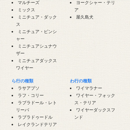
マルチーズ
ヨークシャー・テリ
ミックス
ア
ミニチュア・ダック
屋久島犬
ス
ミニチュア・ピンシ
ャー
ミニチュアシュナウ
ザー
ミニチュアダックス
ワイヤー
ら行の種類
わ行の種類
ラサアプソ
ワイマラナー
ラフ・コリー
ワイヤー・フォック
ラブラドール・レト
ス・テリア
リーバ
ワイヤーダックスフ
ラブラドゥードル
ンド
レイクランドテリア