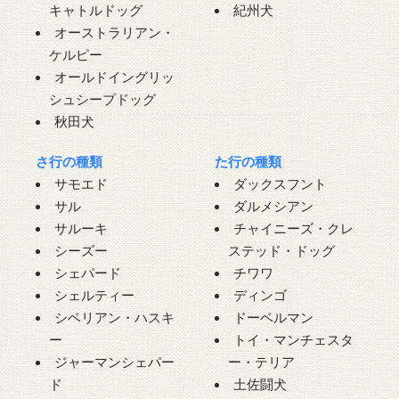
キャトルドッグ
紀州犬
オーストラリアン・
ケルピー
オールドイングリッ
シュシープドッグ
秋田犬
さ行の種類
た行の種類
サモエド
ダックスフント
サル
ダルメシアン
サルーキ
チャイニーズ・クレ
シーズー
ステッド・ドッグ
シェパード
チワワ
シェルティー
ディンゴ
シベリアン・ハスキ
ドーベルマン
ー
トイ・マンチェスタ
ジャーマンシェパー
ー・テリア
ド
土佐闘犬