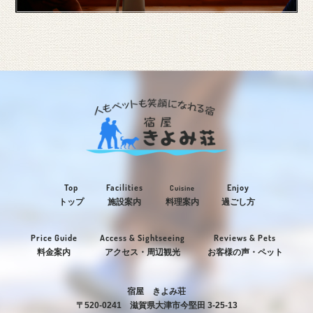
Top
Facilities
Enjoy
Cuisine
トップ
施設案内
料理案内
過ごし方
Price Guide
Access & Sightseeing
Reviews & Pets
料金案内
アクセス・周辺観光
お客様の声・ペット
宿屋 きよみ荘
〒520-0241 滋賀県大津市今堅田 3-25-13