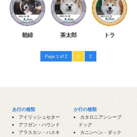
朝緋
茶太郎
トラ
Page 1 of 2
1
2
あ行の種類
か行の種類
アイリッシュセター
カタロニアンシープ
アフガン・ハウンド
ドッグ
アラスカン・ハスキ
カニンヘン・ダック