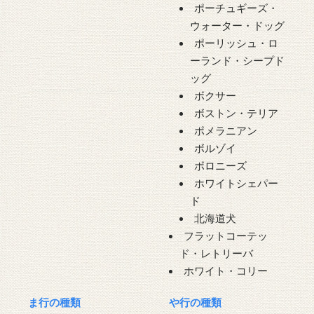
ポーチュギーズ・
ウォーター・ドッグ
ポーリッシュ・ロ
ーランド・シープド
ッグ
ボクサー
ボストン・テリア
ポメラニアン
ボルゾイ
ボロニーズ
ホワイトシェパー
ド
北海道犬
フラットコーテッ
ド・レトリーバ
ホワイト・コリー
ま行の種類
や行の種類