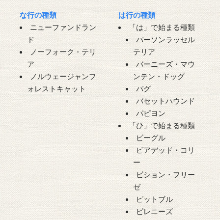
な行の種類
は行の種類
ニューファンドラン
「は」で始まる種類
ド
パーソンラッセル
ノーフォーク・テリ
テリア
ア
バーニーズ・マウ
ノルウェージャンフ
ンテン・ドッグ
ォレストキャット
パグ
バセットハウンド
パピヨン
「ひ」で始まる種類
ビーグル
ビアデッド・コリ
ー
ビション・フリー
ゼ
ピットブル
ピレニーズ