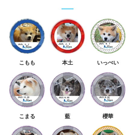
こもも
本土
いっぺい
こまる
藍
櫻華