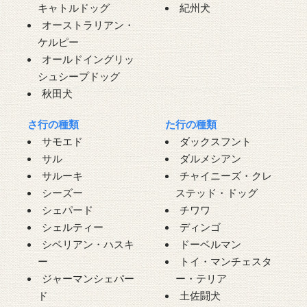
キャトルドッグ
紀州犬
オーストラリアン・
ケルピー
オールドイングリッ
シュシープドッグ
秋田犬
さ行の種類
た行の種類
サモエド
ダックスフント
サル
ダルメシアン
サルーキ
チャイニーズ・クレ
シーズー
ステッド・ドッグ
シェパード
チワワ
シェルティー
ディンゴ
シベリアン・ハスキ
ドーベルマン
ー
トイ・マンチェスタ
ジャーマンシェパー
ー・テリア
ド
土佐闘犬