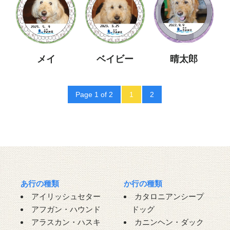
メイ
ベイビー
晴太郎
Page 1 of 2
1
2
あ行の種類
か行の種類
アイリッシュセター
カタロニアンシープ
アフガン・ハウンド
ドッグ
アラスカン・ハスキ
カニンヘン・ダック