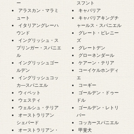
ー
スフント
アラスカン・マラミ
キャバリア
ュート
キャバリアキングチ
イタリアングレーハ
ャールス・スパニエル
ウンド
グレート・ピレニー
イングリッシュ・ス
ズ
プリンガー・スパニエ
グレートデン
ル
グローネンダール
イングリッシュゴー
ケアーン・テリア
ルデン
コーイケルホンディ
イングリッシュコッ
エ
カ―スパニエル
コーギー
ウィペット
ゴールデン・ドゥー
ウェスティ
ドル
ウェルシュ・テリア
ゴールデン・レトリ
オーストラリアン
バー
シェパード
コッカースパニエル
オーストラリアン・
甲斐犬