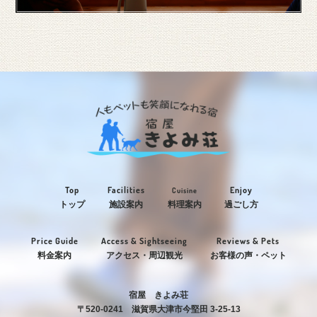
Top
Facilities
Enjoy
Cuisine
トップ
施設案内
料理案内
過ごし方
Price Guide
Access & Sightseeing
Reviews & Pets
料金案内
アクセス・周辺観光
お客様の声・ペット
宿屋 きよみ荘
〒520-0241 滋賀県大津市今堅田 3-25-13