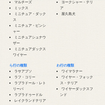
マルチーズ
ヨークシャー・テリ
ミックス
ア
ミニチュア・ダック
屋久島犬
ス
ミニチュア・ピンシ
ャー
ミニチュアシュナウ
ザー
ミニチュアダックス
ワイヤー
ら行の種類
わ行の種類
ラサアプソ
ワイマラナー
ラフ・コリー
ワイヤー・フォック
ラブラドール・レト
ス・テリア
リーバ
ワイヤーダックスフ
ラブラドゥードル
ンド
レイクランドテリア