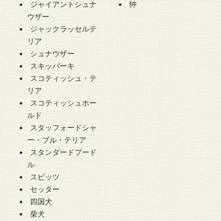
ジャイアントシュナ
狆
ウザー
ジャックラッセルテ
リア
シュナウザー
スキッパーキ
スコティッシュ・テ
リア
スコティッシュホー
ルド
スタッフォードシャ
ー・ブル・テリア
スタンダードプード
ル
スピッツ
セッター
四国犬
柴犬