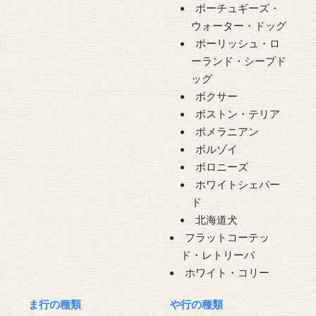
ポーチュギーズ・
ウォーター・ドッグ
ポーリッシュ・ロ
ーランド・シープド
ッグ
ボクサー
ボストン・テリア
ポメラニアン
ボルゾイ
ボロニーズ
ホワイトシェパー
ド
北海道犬
フラットコーテッ
ド・レトリーバ
ホワイト・コリー
ま行の種類
や行の種類