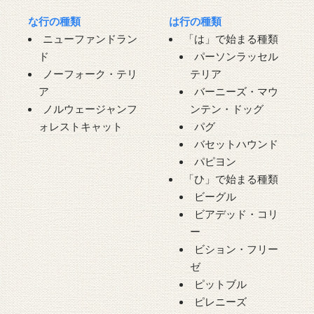
な行の種類
は行の種類
ニューファンドラン
「は」で始まる種類
ド
パーソンラッセル
ノーフォーク・テリ
テリア
ア
バーニーズ・マウ
ノルウェージャンフ
ンテン・ドッグ
ォレストキャット
パグ
バセットハウンド
パピヨン
「ひ」で始まる種類
ビーグル
ビアデッド・コリ
ー
ビション・フリー
ゼ
ピットブル
ピレニーズ