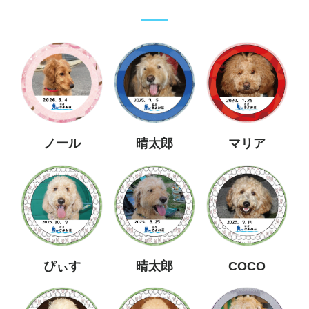
ノール
晴太郎
マリア
ぴぃす
晴太郎
COCO