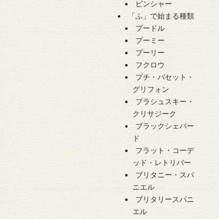
ピンシャー
「ふ」で始まる種類
プードル
プーミー
プーリー
フクロウ
プチ・バセット・
グリフォン
プラシュスキー・
クリサジーク
ブラックシェパー
ド
フラット・コーデ
ッド・レトリバー
ブリタニー・スパ
ニエル
ブリタリースパニ
エル