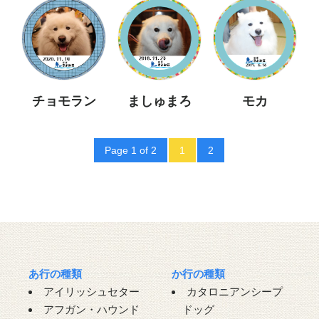
チョモラン
ましゅまろ
モカ
Page 1 of 2
1
2
あ行の種類
か行の種類
アイリッシュセター
カタロニアンシープ
アフガン・ハウンド
ドッグ