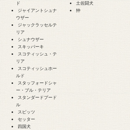
ド
土佐闘犬
ジャイアントシュナ
狆
ウザー
ジャックラッセルテ
リア
シュナウザー
スキッパーキ
スコティッシュ・テ
リア
スコティッシュホー
ルド
スタッフォードシャ
ー・ブル・テリア
スタンダードプード
ル
スピッツ
セッター
四国犬