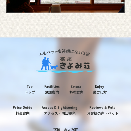
Top
Facilities
Enjoy
Cuisine
トップ
施設案内
料理案内
過ごし方
Price Guide
Access & Sightseeing
Reviews & Pets
料金案内
アクセス・周辺観光
お客様の声・ペット
宿屋 きよみ荘