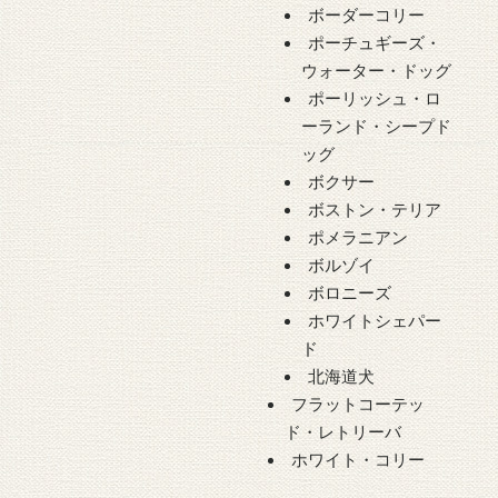
ボーダーコリー
ポーチュギーズ・
ウォーター・ドッグ
ポーリッシュ・ロ
ーランド・シープド
ッグ
ボクサー
ボストン・テリア
ポメラニアン
ボルゾイ
ボロニーズ
ホワイトシェパー
ド
北海道犬
フラットコーテッ
ド・レトリーバ
ホワイト・コリー