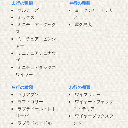
ま行の種類
や行の種類
マルチーズ
ヨークシャー・テリ
ミックス
ア
ミニチュア・ダック
屋久島犬
ス
ミニチュア・ピンシ
ャー
ミニチュアシュナウ
ザー
ミニチュアダックス
ワイヤー
ら行の種類
わ行の種類
ラサアプソ
ワイマラナー
ラフ・コリー
ワイヤー・フォック
ラブラドール・レト
ス・テリア
リーバ
ワイヤーダックスフ
ラブラドゥードル
ンド