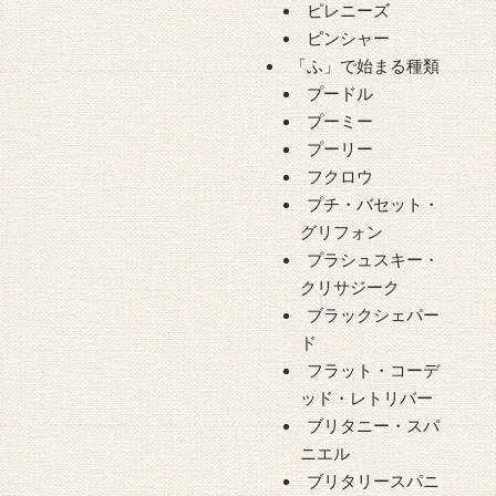
ピレニーズ
ピンシャー
「ふ」で始まる種類
プードル
プーミー
プーリー
フクロウ
プチ・バセット・
グリフォン
プラシュスキー・
クリサジーク
ブラックシェパー
ド
フラット・コーデ
ッド・レトリバー
ブリタニー・スパ
ニエル
ブリタリースパニ