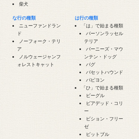
柴犬
な行の種類
は行の種類
ニューファンドラン
「は」で始まる種類
ド
パーソンラッセル
ノーフォーク・テリ
テリア
ア
バーニーズ・マウ
ノルウェージャンフ
ンテン・ドッグ
ォレストキャット
パグ
バセットハウンド
パピヨン
「ひ」で始まる種類
ビーグル
ビアデッド・コリ
ー
ビション・フリー
ゼ
ピットブル