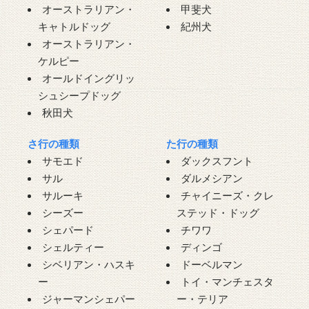
オーストラリアン・
甲斐犬
キャトルドッグ
紀州犬
オーストラリアン・
ケルピー
オールドイングリッ
シュシープドッグ
秋田犬
さ行の種類
た行の種類
サモエド
ダックスフント
サル
ダルメシアン
サルーキ
チャイニーズ・クレ
シーズー
ステッド・ドッグ
シェパード
チワワ
シェルティー
ディンゴ
シベリアン・ハスキ
ドーベルマン
ー
トイ・マンチェスタ
ジャーマンシェパー
ー・テリア