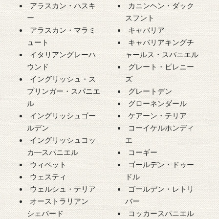
アラスカン・ハスキ
カニンヘン・ダック
ー
スフント
アラスカン・マラミ
キャバリア
ュート
キャバリアキングチ
イタリアングレーハ
ャールス・スパニエル
ウンド
グレート・ピレニー
イングリッシュ・ス
ズ
プリンガー・スパニエ
グレートデン
ル
グローネンダール
イングリッシュゴー
ケアーン・テリア
ルデン
コーイケルホンディ
イングリッシュコッ
エ
カ―スパニエル
コーギー
ウィペット
ゴールデン・ドゥー
ウェスティ
ドル
ウェルシュ・テリア
ゴールデン・レトリ
オーストラリアン
バー
シェパード
コッカースパニエル