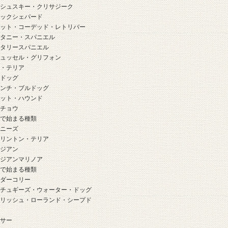
ラシュスキー・クリサジーク
ラックシェパード
ラット・コーデッド・レトリバー
リタニー・スパニエル
リタリースパニエル
リュッセル・グリフォン
ル・テリア
ルドッグ
レンチ・ブルドッグ
ロット・ハウンド
ンチョウ
」で始まる種類
キニーズ
ドリントン・テリア
ルジアン
ルジアンマリノア
」で始まる種類
ーダーコリー
ーチュギーズ・ウォーター・ドッグ
ーリッシュ・ローランド・シープド
クサー