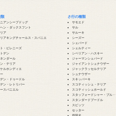
種類
さ行の種類
ロニアンシープドッグ
サモエド
ンヘン・ダックスフント
サル
バリア
サルーキ
バリアキングチャールス・スパニエ
シーズー
シェパード
ート・ピレニーズ
シェルティー
ートデン
シベリアン・ハスキー
ーネンダール
ジャーマンシェパード
ーン・テリア
ジャイアントシュナウザー
イケルホンディエ
ジャックラッセルテリア
ギー
シュナウザー
ルデン・ドゥードル
スキッパーキ
ルデン・レトリバー
スコティッシュ・テリア
カースパニエル
スコティッシュホールド
犬
スタッフォードシャー・ブル・
犬
スタンダードプードル
スピッツ
セッター
四国犬