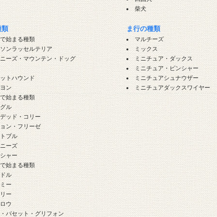
柴犬
種類
ま行の種類
」で始まる種類
マルチーズ
ーソンラッセルテリア
ミックス
ーニーズ・マウンテン・ドッグ
ミニチュア・ダックス
グ
ミニチュア・ピンシャー
セットハウンド
ミニチュアシュナウザー
ピヨン
ミニチュアダックスワイヤー
」で始まる種類
ーグル
アデッド・コリー
ション・フリーゼ
ットブル
レニーズ
ンシャー
」で始まる種類
ードル
ーミー
ーリー
クロウ
チ・バセット・グリフォン