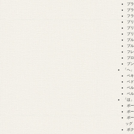
プ
ブ
フ
ブ
ブ
ブ
ブ
ブ
フ
プ
ブ
「へ
ペ
ベ
ベ
ベ
「ほ
ボ
ポ
ポ
ッグ
ボ