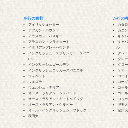
あ行の種類
か行の
アイリッシュセター
カタ
アフガン・ハウンド
カニ
アラスカン・ハスキー
キャ
アラスカン・マラミュート
キャ
イタリアングレーハウンド
ル
イングリッシュ・スプリンガー・スパニ
グレ
エル
グレ
イングリッシュゴールデン
グロ
イングリッシュコッカ―スパニエル
ケア
ウィペット
コー
ウェスティ
コー
ウェルシュ・テリア
ゴー
オーストラリアン シェパード
ゴー
オーストラリアン・キャトルドッグ
コッ
オーストラリアン・ケルピー
甲斐
オールドイングリッシュシープドッグ
紀州
秋田犬