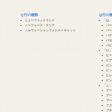
な行の種類
は行の
ニューファンドランド
「は
ノーフォーク・テリア
パ
ノルウェージャンフォレストキャット
バ
パ
バ
パ
「ひ
ビ
ビ
ビ
ピ
ピ
ピ
「ふ
プ
プ
プ
フ
プ