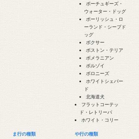
ポーチュギーズ・
ウォーター・ドッグ
ポーリッシュ・ロ
ーランド・シープド
ッグ
ボクサー
ボストン・テリア
ポメラニアン
ボルゾイ
ボロニーズ
ホワイトシェパー
ド
北海道犬
フラットコーテッ
ド・レトリーバ
ホワイト・コリー
ま行の種類
や行の種類