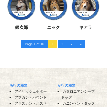
銀次郎
ニック
キアラ
Page 1 of 10
1
2
›
»
あ行の種類
か行の種類
アイリッシュセター
カタロニアンシープ
アフガン・ハウンド
ドッグ
アラスカン・ハスキ
カニンヘン・ダック