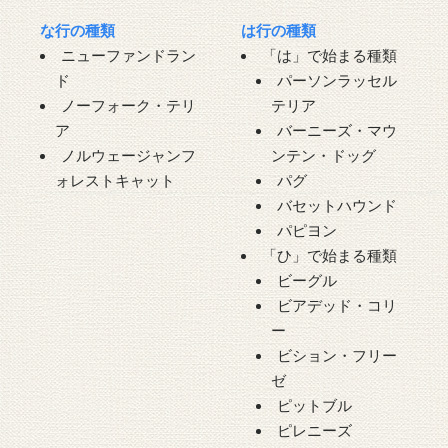
な行の種類
は行の種類
ニューファンドラン
「は」で始まる種類
ド
パーソンラッセル
ノーフォーク・テリ
テリア
ア
バーニーズ・マウ
ノルウェージャンフ
ンテン・ドッグ
ォレストキャット
パグ
バセットハウンド
パピヨン
「ひ」で始まる種類
ビーグル
ビアデッド・コリ
ー
ビション・フリー
ゼ
ピットブル
ピレニーズ