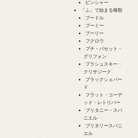
ピンシャー
「ふ」で始まる種類
プードル
プーミー
プーリー
フクロウ
プチ・バセット・
グリフォン
プラシュスキー・
クリサジーク
ブラックシェパー
ド
フラット・コーデ
ッド・レトリバー
ブリタニー・スパ
ニエル
ブリタリースパニ
エル