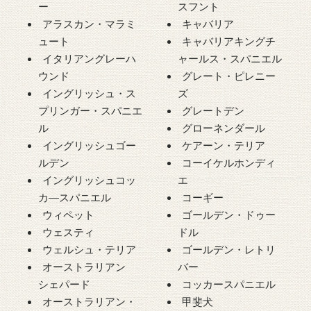
ー
スフント
アラスカン・マラミ
キャバリア
ュート
キャバリアキングチ
イタリアングレーハ
ャールス・スパニエル
ウンド
グレート・ピレニー
イングリッシュ・ス
ズ
プリンガー・スパニエ
グレートデン
ル
グローネンダール
イングリッシュゴー
ケアーン・テリア
ルデン
コーイケルホンディ
イングリッシュコッ
エ
カ―スパニエル
コーギー
ウィペット
ゴールデン・ドゥー
ウェスティ
ドル
ウェルシュ・テリア
ゴールデン・レトリ
オーストラリアン
バー
シェパード
コッカースパニエル
オーストラリアン・
甲斐犬