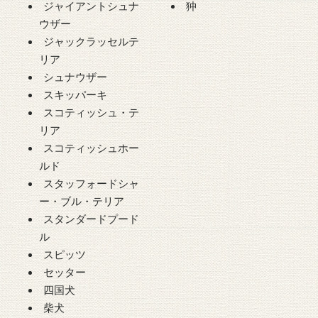
ジャイアントシュナ
狆
ウザー
ジャックラッセルテ
リア
シュナウザー
スキッパーキ
スコティッシュ・テ
リア
スコティッシュホー
ルド
スタッフォードシャ
ー・ブル・テリア
スタンダードプード
ル
スピッツ
セッター
四国犬
柴犬