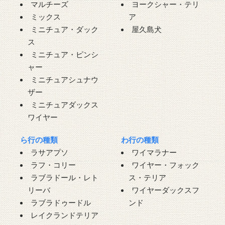
マルチーズ
ヨークシャー・テリ
ミックス
ア
ミニチュア・ダック
屋久島犬
ス
ミニチュア・ピンシ
ャー
ミニチュアシュナウ
ザー
ミニチュアダックス
ワイヤー
ら行の種類
わ行の種類
ラサアプソ
ワイマラナー
ラフ・コリー
ワイヤー・フォック
ラブラドール・レト
ス・テリア
リーバ
ワイヤーダックスフ
ラブラドゥードル
ンド
レイクランドテリア