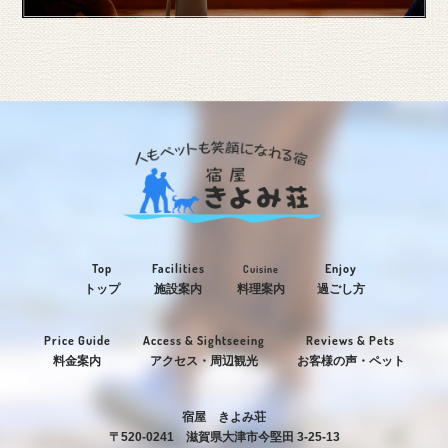
Top
Facilities
Enjoy
Cuisine
トップ
施設案内
料理案内
過ごし方
Price Guide
Access & Sightseeing
Reviews & Pets
料金案内
アクセス・周辺観光
お客様の声・ペット
宿屋 きよみ荘
〒520-0241 滋賀県大津市今堅田 3-25-13