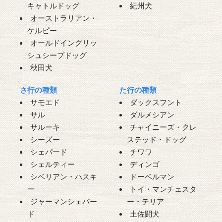
キャトルドッグ
紀州犬
オーストラリアン・
ケルピー
オールドイングリッ
シュシープドッグ
秋田犬
さ行の種類
た行の種類
サモエド
ダックスフント
サル
ダルメシアン
サルーキ
チャイニーズ・クレ
シーズー
ステッド・ドッグ
シェパード
チワワ
シェルティー
ディンゴ
シベリアン・ハスキ
ドーベルマン
ー
トイ・マンチェスタ
ジャーマンシェパー
ー・テリア
ド
土佐闘犬