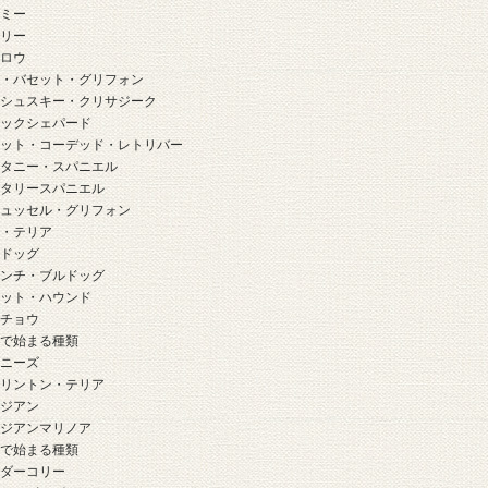
ーミー
ーリー
クロウ
チ・バセット・グリフォン
ラシュスキー・クリサジーク
ラックシェパード
ラット・コーデッド・レトリバー
リタニー・スパニエル
リタリースパニエル
リュッセル・グリフォン
ル・テリア
ルドッグ
レンチ・ブルドッグ
ロット・ハウンド
ンチョウ
」で始まる種類
キニーズ
ドリントン・テリア
ルジアン
ルジアンマリノア
」で始まる種類
ーダーコリー