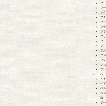
プ
プ
フ
プ
プ
ブ
フ
ブ
ブ
ブ
ブ
ブ
フ
プ
ブ
「へ
ペ
ベ
ベ
ベ
「ほ
ボ