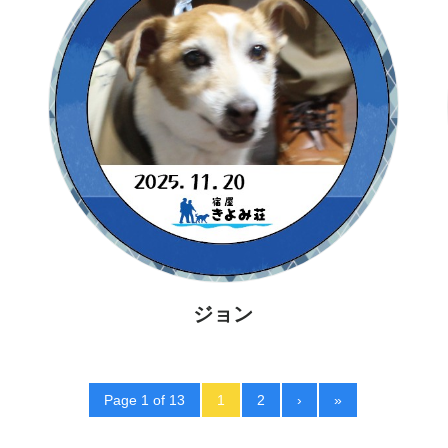
ジョン
Page 1 of 13
1
2
›
»