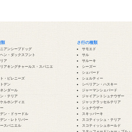
種類
さ行の種類
ロニアンシープドッグ
サモエド
ンヘン・ダックスフント
サル
バリア
サルーキ
バリアキングチャールス・スパニエ
シーズー
シェパード
ート・ピレニーズ
シェルティー
ートデン
シベリアン・ハスキー
ーネンダール
ジャーマンシェパード
ーン・テリア
ジャイアントシュナウザー
イケルホンディエ
ジャックラッセルテリア
ギー
シュナウザー
ルデン・ドゥードル
スキッパーキ
ルデン・レトリバー
スコティッシュ・テリア
カースパニエル
スコティッシュホールド
犬
スタッフォードシャー・ブル・