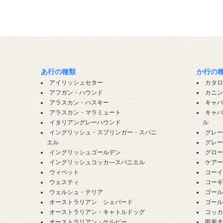
あ行の種類
か行の
アイリッシュセター
カタ
アフガン・ハウンド
カニ
アラスカン・ハスキー
キャ
アラスカン・マラミュート
キャ
イタリアングレーハウンド
ル
イングリッシュ・スプリンガー・スパニ
グレ
エル
グレ
イングリッシュゴールデン
グロ
イングリッシュコッカ―スパニエル
ケア
ウィペット
コー
ウェスティ
コー
ウェルシュ・テリア
ゴー
オーストラリアン シェパード
ゴー
オーストラリアン・キャトルドッグ
コッ
オーストラリアン・ケルピー
甲斐