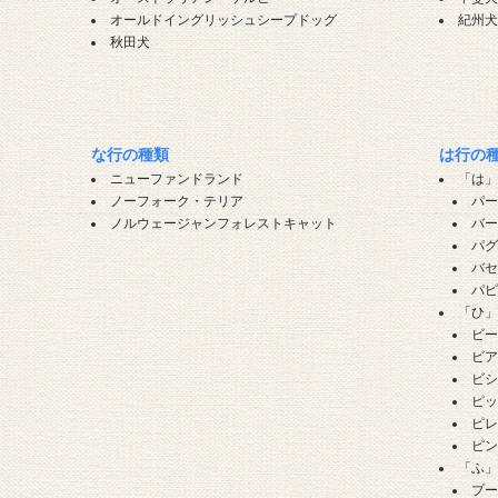
オールドイングリッシュシープドッグ
紀州
秋田犬
な行の種類
は行の
ニューファンドランド
「は
ノーフォーク・テリア
パ
ノルウェージャンフォレストキャット
バ
パ
バ
パ
「ひ
ビ
ビ
ビ
ピ
ピ
ピ
「ふ
プ