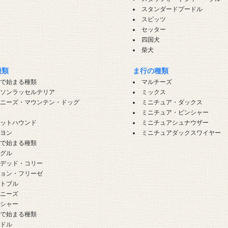
犬
スタンダードプードル
スピッツ
セッター
四国犬
柴犬
種類
ま行の種類
」で始まる種類
マルチーズ
ーソンラッセルテリア
ミックス
ーニーズ・マウンテン・ドッグ
ミニチュア・ダックス
グ
ミニチュア・ピンシャー
セットハウンド
ミニチュアシュナウザー
ピヨン
ミニチュアダックスワイヤー
」で始まる種類
ーグル
アデッド・コリー
ション・フリーゼ
ットブル
レニーズ
ンシャー
」で始まる種類
ードル