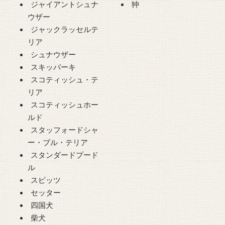
ジャイアントシュナ
狆
ウザー
ジャックラッセルテ
リア
シュナウザー
スキッパーキ
スコティッシュ・テ
リア
スコティッシュホー
ルド
スタッフォードシャ
ー・ブル・テリア
スタンダードプード
ル
スピッツ
セッター
四国犬
柴犬