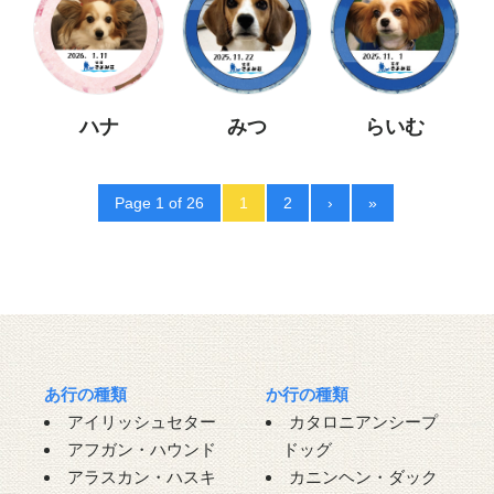
ハナ
みつ
らいむ
Page 1 of 26
1
2
›
»
あ行の種類
か行の種類
アイリッシュセター
カタロニアンシープ
アフガン・ハウンド
ドッグ
アラスカン・ハスキ
カニンヘン・ダック