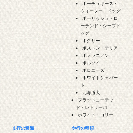
ポーチュギーズ・
ウォーター・ドッグ
ポーリッシュ・ロ
ーランド・シープド
ッグ
ボクサー
ボストン・テリア
ポメラニアン
ボルゾイ
ボロニーズ
ホワイトシェパー
ド
北海道犬
フラットコーテッ
ド・レトリーバ
ホワイト・コリー
ま行の種類
や行の種類