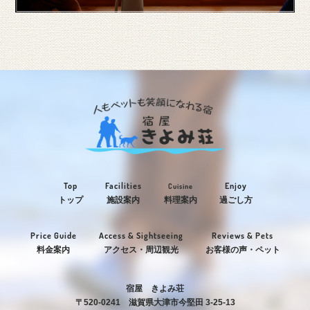
Top
Facilities
Enjoy
Cuisine
トップ
施設案内
料理案内
過ごし方
Price Guide
Access & Sightseeing
Reviews & Pets
料金案内
アクセス・周辺観光
お客様の声・ペット
宿屋 きよみ荘
〒520-0241 滋賀県大津市今堅田 3-25-13