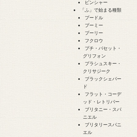
ピンシャー
「ふ」で始まる種類
プードル
プーミー
プーリー
フクロウ
プチ・バセット・
グリフォン
プラシュスキー・
クリサジーク
ブラックシェパー
ド
フラット・コーデ
ッド・レトリバー
ブリタニー・スパ
ニエル
ブリタリースパニ
エル