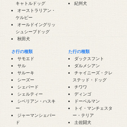
キャトルドッグ
紀州犬
オーストラリアン・
ケルピー
オールドイングリッ
シュシープドッグ
秋田犬
さ行の種類
た行の種類
サモエド
ダックスフント
サル
ダルメシアン
サルーキ
チャイニーズ・クレ
シーズー
ステッド・ドッグ
シェパード
チワワ
シェルティー
ディンゴ
シベリアン・ハスキ
ドーベルマン
ー
トイ・マンチェスタ
ジャーマンシェパー
ー・テリア
ド
土佐闘犬