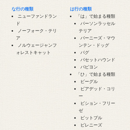
な行の種類
は行の種類
ニューファンドラン
「は」で始まる種類
ド
パーソンラッセル
ノーフォーク・テリ
テリア
ア
バーニーズ・マウ
ノルウェージャンフ
ンテン・ドッグ
ォレストキャット
パグ
バセットハウンド
パピヨン
「ひ」で始まる種類
ビーグル
ビアデッド・コリ
ー
ビション・フリー
ゼ
ピットブル
ピレニーズ