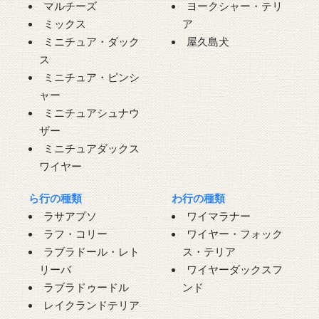
マルチーズ
ヨークシャー・テリ
ミックス
ア
ミニチュア・ダック
屋久島犬
ス
ミニチュア・ピンシ
ャー
ミニチュアシュナウ
ザー
ミニチュアダックス
ワイヤー
ら行の種類
わ行の種類
ラサアプソ
ワイマラナー
ラフ・コリー
ワイヤー・フォック
ラブラドール・レト
ス・テリア
リーバ
ワイヤーダックスフ
ラブラドゥードル
ンド
レイクランドテリア