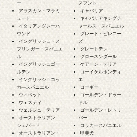
ー
スフント
アラスカン・マラミ
キャバリア
ュート
キャバリアキングチ
イタリアングレーハ
ャールス・スパニエル
ウンド
グレート・ピレニー
イングリッシュ・ス
ズ
プリンガー・スパニエ
グレートデン
ル
グローネンダール
イングリッシュゴー
ケアーン・テリア
ルデン
コーイケルホンディ
イングリッシュコッ
エ
カ―スパニエル
コーギー
ウィペット
ゴールデン・ドゥー
ウェスティ
ドル
ウェルシュ・テリア
ゴールデン・レトリ
オーストラリアン
バー
シェパード
コッカースパニエル
オーストラリアン・
甲斐犬