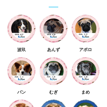
波玖
あんず
アポロ
パン
むぎ
まめ