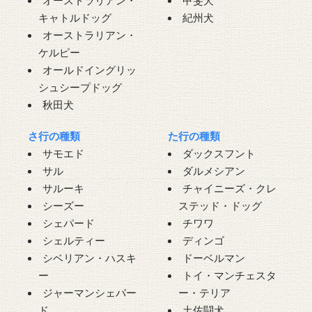
オーストラリアン・
甲斐犬
キャトルドッグ
紀州犬
オーストラリアン・
ケルピー
オールドイングリッ
シュシープドッグ
秋田犬
さ行の種類
た行の種類
サモエド
ダックスフント
サル
ダルメシアン
サルーキ
チャイニーズ・クレ
シーズー
ステッド・ドッグ
シェパード
チワワ
シェルティー
ディンゴ
シベリアン・ハスキ
ドーベルマン
ー
トイ・マンチェスタ
ジャーマンシェパー
ー・テリア
ド
土佐闘犬