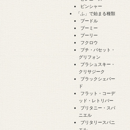
ピンシャー
「ふ」で始まる種類
プードル
プーミー
プーリー
フクロウ
プチ・バセット・
グリフォン
プラシュスキー・
クリサジーク
ブラックシェパー
ド
フラット・コーデ
ッド・レトリバー
ブリタニー・スパ
ニエル
ブリタリースパニ
エル