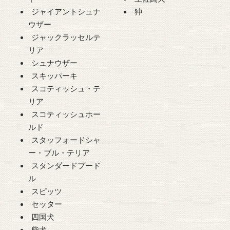
ジャイアントシュナ
狆
ウザー
ジャックラッセルテ
リア
シュナウザー
スキッパーキ
スコティッシュ・テ
リア
スコティッシュホー
ルド
スタッフォードシャ
ー・ブル・テリア
スタンダードプード
ル
スピッツ
セッター
四国犬
柴犬