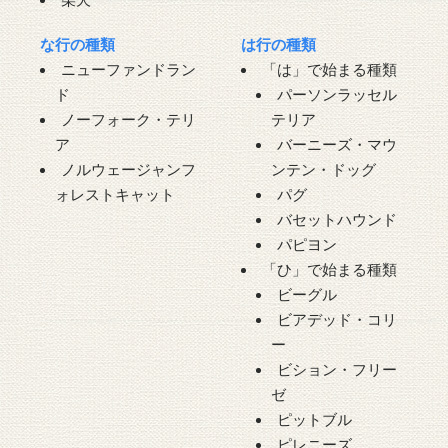
な行の種類
は行の種類
ニューファンドラン
「は」で始まる種類
ド
パーソンラッセル
ノーフォーク・テリ
テリア
ア
バーニーズ・マウ
ノルウェージャンフ
ンテン・ドッグ
ォレストキャット
パグ
バセットハウンド
パピヨン
「ひ」で始まる種類
ビーグル
ビアデッド・コリ
ー
ビション・フリー
ゼ
ピットブル
ピレニーズ