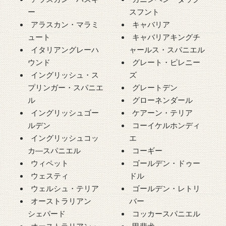
ー
スフント
アラスカン・マラミ
キャバリア
ュート
キャバリアキングチ
イタリアングレーハ
ャールス・スパニエル
ウンド
グレート・ピレニー
イングリッシュ・ス
ズ
プリンガー・スパニエ
グレートデン
ル
グローネンダール
イングリッシュゴー
ケアーン・テリア
ルデン
コーイケルホンディ
イングリッシュコッ
エ
カ―スパニエル
コーギー
ウィペット
ゴールデン・ドゥー
ウェスティ
ドル
ウェルシュ・テリア
ゴールデン・レトリ
オーストラリアン
バー
シェパード
コッカースパニエル