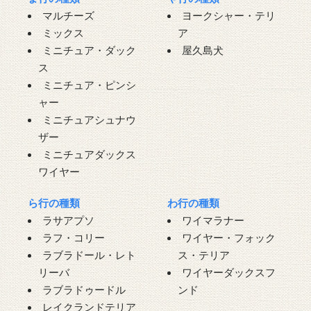
マルチーズ
ヨークシャー・テリ
ミックス
ア
ミニチュア・ダック
屋久島犬
ス
ミニチュア・ピンシ
ャー
ミニチュアシュナウ
ザー
ミニチュアダックス
ワイヤー
ら行の種類
わ行の種類
ラサアプソ
ワイマラナー
ラフ・コリー
ワイヤー・フォック
ラブラドール・レト
ス・テリア
リーバ
ワイヤーダックスフ
ラブラドゥードル
ンド
レイクランドテリア