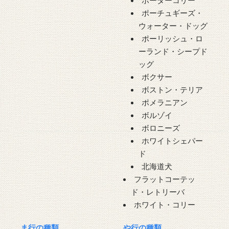
ボーダーコリー
ポーチュギーズ・
ウォーター・ドッグ
ポーリッシュ・ロ
ーランド・シープド
ッグ
ボクサー
ボストン・テリア
ポメラニアン
ボルゾイ
ボロニーズ
ホワイトシェパー
ド
北海道犬
フラットコーテッ
ド・レトリーバ
ホワイト・コリー
ま行の種類
や行の種類