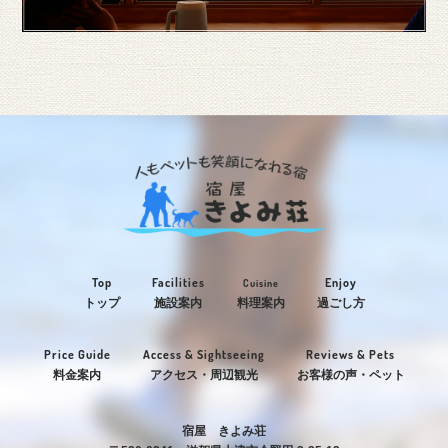
Top
Facilities
Enjoy
Cuisine
トップ
施設案内
料理案内
過ごし方
Price Guide
Access & Sightseeing
Reviews & Pets
料金案内
アクセス・周辺観光
お客様の声・ペット
宿屋 きよみ荘