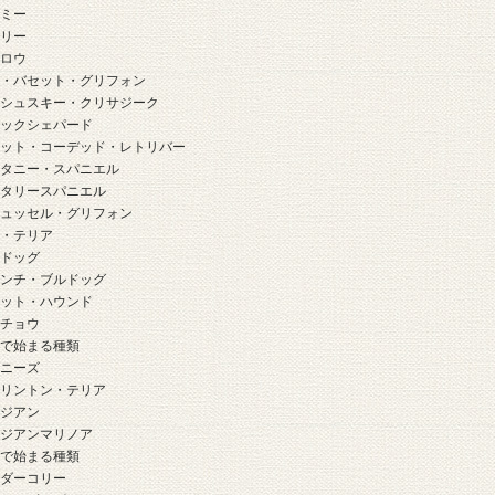
ーミー
ーリー
クロウ
チ・バセット・グリフォン
ラシュスキー・クリサジーク
ラックシェパード
ラット・コーデッド・レトリバー
リタニー・スパニエル
リタリースパニエル
リュッセル・グリフォン
ル・テリア
ルドッグ
レンチ・ブルドッグ
ロット・ハウンド
ンチョウ
」で始まる種類
キニーズ
ドリントン・テリア
ルジアン
ルジアンマリノア
」で始まる種類
ーダーコリー