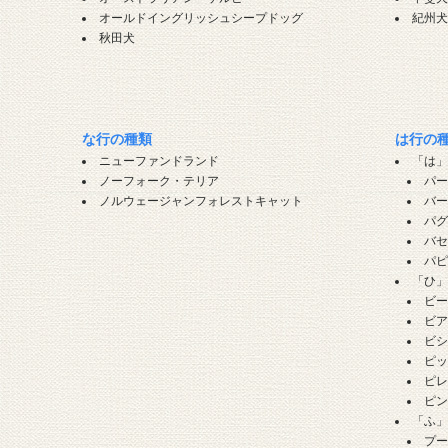
オールドイングリッシュシープドッグ
紀州
秋田犬
な行の種類
は行の
ニューファンドランド
「は
ノーフォーク・テリア
パ
ノルウェージャンフォレストキャット
バ
パ
バ
パ
「ひ
ビ
ビ
ビ
ピ
ピ
ピ
「ふ
プ