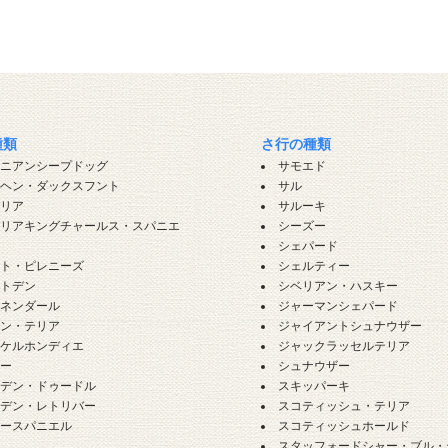
種類
さ行の種類
ロニアンシープドッグ
サモエド
ンヘン・ダックスフント
サル
バリア
サルーキ
バリアキングチャールス・スパニエ
シーズー
シェパード
ート・ピレニーズ
シェルティー
ートデン
シベリアン・ハスキー
ーネンダール
ジャーマンシェパード
ーン・テリア
ジャイアントシュナウザー
イケルホンディエ
ジャックラッセルテリア
ギー
シュナウザー
ルデン・ドゥードル
スキッパーキ
ルデン・レトリバー
スコティッシュ・テリア
カースパニエル
スコティッシュホールド
犬
スタッフォードシャー・ブル・