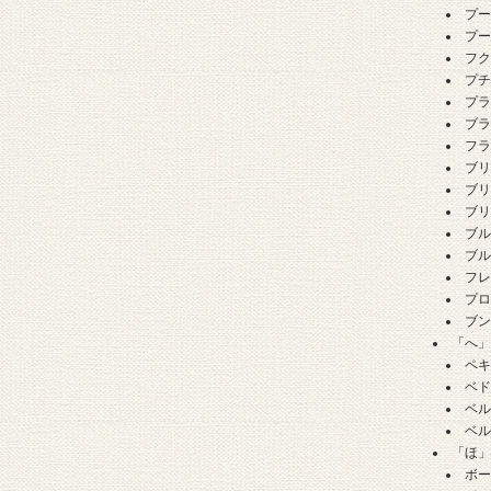
プ
プ
フ
プ
プ
ブ
フ
ブ
ブ
ブ
ブ
ブ
フ
プ
ブ
「へ
ペ
ベ
ベ
ベ
「ほ
ボ