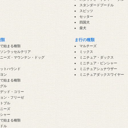
犬
スタンダードプードル
スピッツ
セッター
四国犬
柴犬
種類
ま行の種類
」で始まる種類
マルチーズ
ーソンラッセルテリア
ミックス
ーニーズ・マウンテン・ドッグ
ミニチュア・ダックス
グ
ミニチュア・ピンシャー
セットハウンド
ミニチュアシュナウザー
ピヨン
ミニチュアダックスワイヤー
」で始まる種類
ーグル
アデッド・コリー
ション・フリーゼ
ットブル
レニーズ
ンシャー
」で始まる種類
ードル