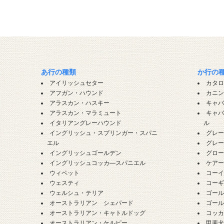
あ行の種類
か行の
アイリッシュセター
カタ
アフガン・ハウンド
カニ
アラスカン・ハスキー
キャ
アラスカン・マラミュート
キャ
イタリアングレーハウンド
ル
イングリッシュ・スプリンガー・スパニ
グレ
エル
グレ
イングリッシュゴールデン
グロ
イングリッシュコッカ―スパニエル
ケア
ウィペット
コー
ウェスティ
コー
ウェルシュ・テリア
ゴー
オーストラリアン シェパード
ゴー
オーストラリアン・キャトルドッグ
コッ
オーストラリアン・ケルピー
甲斐