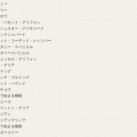
ーミー
ーリー
クロウ
チ・バセット・グリフォン
ラシュスキー・クリサジーク
ラックシェパード
ラット・コーデッド・レトリバー
リタニー・スパニエル
リタリースパニエル
リュッセル・グリフォン
ル・テリア
ルドッグ
レンチ・ブルドッグ
ロット・ハウンド
ンチョウ
」で始まる種類
キニーズ
ドリントン・テリア
ルジアン
ルジアンマリノア
」で始まる種類
ーダーコリー