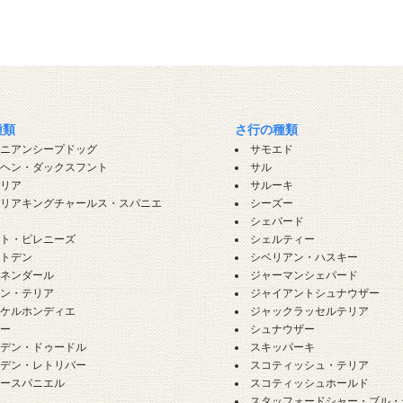
種類
さ行の種類
ロニアンシープドッグ
サモエド
ンヘン・ダックスフント
サル
バリア
サルーキ
バリアキングチャールス・スパニエ
シーズー
シェパード
ート・ピレニーズ
シェルティー
ートデン
シベリアン・ハスキー
ーネンダール
ジャーマンシェパード
ーン・テリア
ジャイアントシュナウザー
イケルホンディエ
ジャックラッセルテリア
ギー
シュナウザー
ルデン・ドゥードル
スキッパーキ
ルデン・レトリバー
スコティッシュ・テリア
カースパニエル
スコティッシュホールド
犬
スタッフォードシャー・ブル・