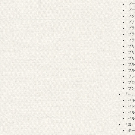
プ
プ
フ
プ
プ
ブ
フ
ブ
ブ
ブ
ブ
ブ
フ
プ
ブ
「へ
ペ
ベ
ベ
ベ
「ほ
ボ