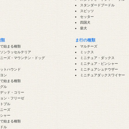
犬
スタンダードプードル
スピッツ
セッター
四国犬
柴犬
種類
ま行の種類
」で始まる種類
マルチーズ
ーソンラッセルテリア
ミックス
ーニーズ・マウンテン・ドッグ
ミニチュア・ダックス
グ
ミニチュア・ピンシャー
セットハウンド
ミニチュアシュナウザー
ピヨン
ミニチュアダックスワイヤー
」で始まる種類
ーグル
アデッド・コリー
ション・フリーゼ
ットブル
レニーズ
ンシャー
」で始まる種類
ードル