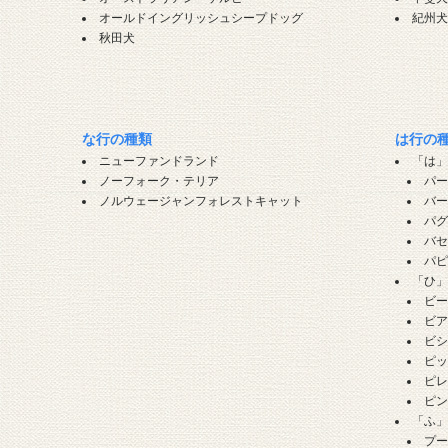
オールドイングリッシュシープドッグ
紀州
秋田犬
な行の種類
は行の
ニューファンドランド
「は
ノーフォーク・テリア
パ
ノルウェージャンフォレストキャット
バ
パ
バ
パ
「ひ
ビ
ビ
ビ
ピ
ピ
ピ
「ふ
プ