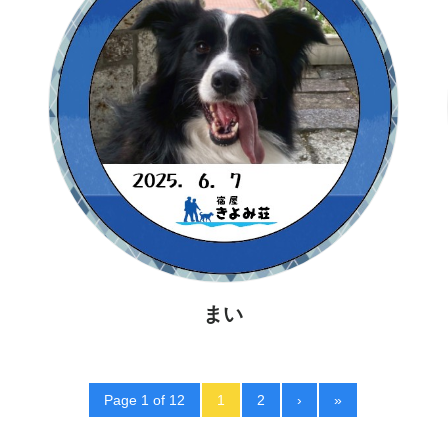
まい
Page 1 of 12
1
2
›
»