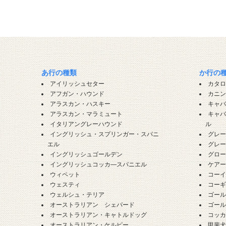
あ行の種類
か行の
アイリッシュセター
カタ
アフガン・ハウンド
カニ
アラスカン・ハスキー
キャ
アラスカン・マラミュート
キャ
イタリアングレーハウンド
ル
イングリッシュ・スプリンガー・スパニ
グレ
エル
グレ
イングリッシュゴールデン
グロ
イングリッシュコッカ―スパニエル
ケア
ウィペット
コー
ウェスティ
コー
ウェルシュ・テリア
ゴー
オーストラリアン シェパード
ゴー
オーストラリアン・キャトルドッグ
コッ
オーストラリアン・ケルピー
甲斐