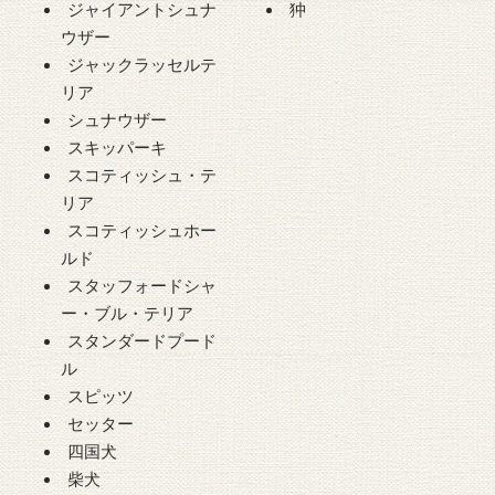
ジャイアントシュナ
狆
ウザー
ジャックラッセルテ
リア
シュナウザー
スキッパーキ
スコティッシュ・テ
リア
スコティッシュホー
ルド
スタッフォードシャ
ー・ブル・テリア
スタンダードプード
ル
スピッツ
セッター
四国犬
柴犬