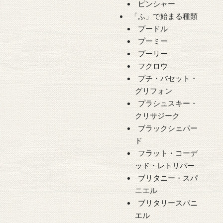
ピンシャー
「ふ」で始まる種類
プードル
プーミー
プーリー
フクロウ
プチ・バセット・
グリフォン
プラシュスキー・
クリサジーク
ブラックシェパー
ド
フラット・コーデ
ッド・レトリバー
ブリタニー・スパ
ニエル
ブリタリースパニ
エル