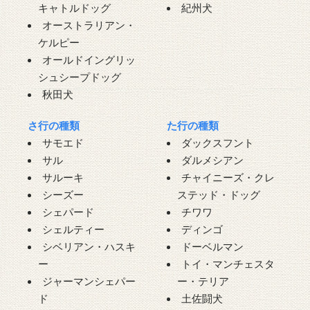
キャトルドッグ
紀州犬
オーストラリアン・
ケルピー
オールドイングリッ
シュシープドッグ
秋田犬
さ行の種類
た行の種類
サモエド
ダックスフント
サル
ダルメシアン
サルーキ
チャイニーズ・クレ
シーズー
ステッド・ドッグ
シェパード
チワワ
シェルティー
ディンゴ
シベリアン・ハスキ
ドーベルマン
ー
トイ・マンチェスタ
ジャーマンシェパー
ー・テリア
ド
土佐闘犬