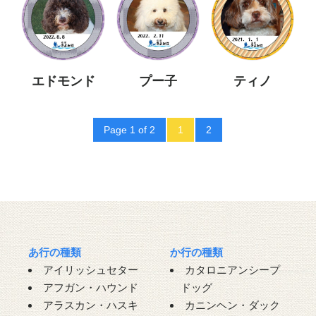
エドモンド
プー子
ティノ
Page 1 of 2
1
2
あ行の種類
か行の種類
アイリッシュセター
カタロニアンシープ
アフガン・ハウンド
ドッグ
アラスカン・ハスキ
カニンヘン・ダック