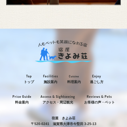
Top
Facilities
Enjoy
Cuisine
トップ
施設案内
料理案内
過ごし方
Price Guide
Access & Sightseeing
Reviews & Pets
料金案内
アクセス・周辺観光
お客様の声・ペット
宿屋 きよみ荘
〒520-0241 滋賀県大津市今堅田 3-25-13