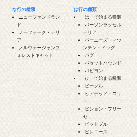
な行の種類
は行の種類
ニューファンドラン
「は」で始まる種類
ド
パーソンラッセル
ノーフォーク・テリ
テリア
ア
バーニーズ・マウ
ノルウェージャンフ
ンテン・ドッグ
ォレストキャット
パグ
バセットハウンド
パピヨン
「ひ」で始まる種類
ビーグル
ビアデッド・コリ
ー
ビション・フリー
ゼ
ピットブル
ピレニーズ