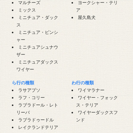
マルチーズ
ヨークシャー・テリ
ミックス
ア
ミニチュア・ダック
屋久島犬
ス
ミニチュア・ピンシ
ャー
ミニチュアシュナウ
ザー
ミニチュアダックス
ワイヤー
ら行の種類
わ行の種類
ラサアプソ
ワイマラナー
ラフ・コリー
ワイヤー・フォック
ラブラドール・レト
ス・テリア
リーバ
ワイヤーダックスフ
ラブラドゥードル
ンド
レイクランドテリア