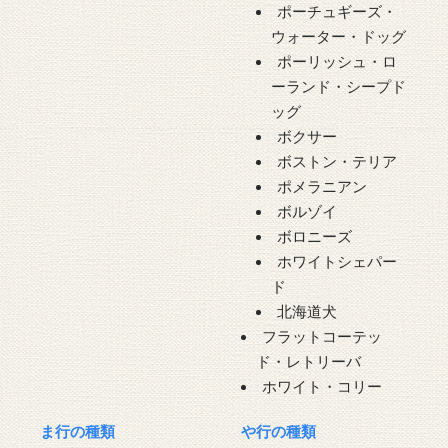
ポーチュギーズ・
ウォーター・ドッグ
ポーリッシュ・ロ
ーランド・シープド
ッグ
ボクサー
ボストン・テリア
ポメラニアン
ボルゾイ
ボロニーズ
ホワイトシェパー
ド
北海道犬
フラットコーテッ
ド・レトリーバ
ホワイト・コリー
ま行の種類
や行の種類