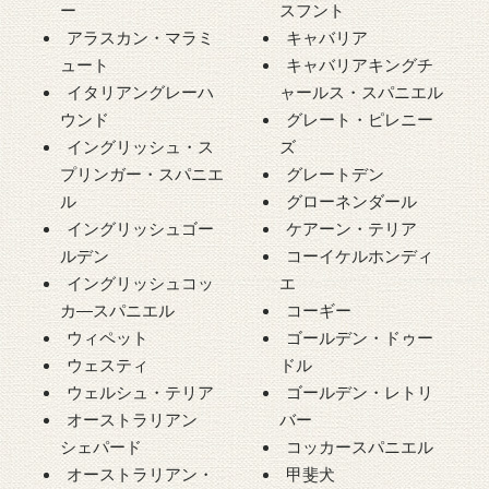
ー
スフント
アラスカン・マラミ
キャバリア
ュート
キャバリアキングチ
イタリアングレーハ
ャールス・スパニエル
ウンド
グレート・ピレニー
イングリッシュ・ス
ズ
プリンガー・スパニエ
グレートデン
ル
グローネンダール
イングリッシュゴー
ケアーン・テリア
ルデン
コーイケルホンディ
イングリッシュコッ
エ
カ―スパニエル
コーギー
ウィペット
ゴールデン・ドゥー
ウェスティ
ドル
ウェルシュ・テリア
ゴールデン・レトリ
オーストラリアン
バー
シェパード
コッカースパニエル
オーストラリアン・
甲斐犬