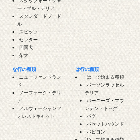
スタッフォードシャ
ー・ブル・テリア
スタンダードプード
ル
スピッツ
セッター
四国犬
柴犬
な行の種類
は行の種類
ニューファンドラン
「は」で始まる種類
ド
パーソンラッセル
ノーフォーク・テリ
テリア
ア
バーニーズ・マウ
ノルウェージャンフ
ンテン・ドッグ
ォレストキャット
パグ
バセットハウンド
パピヨン
「ひ」で始まる種類