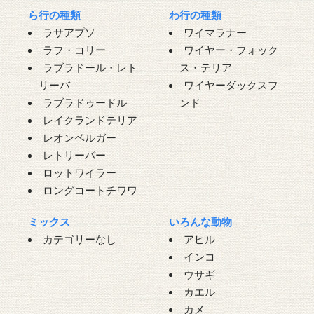
ら行の種類
わ行の種類
ラサアプソ
ワイマラナー
ラフ・コリー
ワイヤー・フォック
ラブラドール・レト
ス・テリア
リーバ
ワイヤーダックスフ
ラブラドゥードル
ンド
レイクランドテリア
レオンベルガー
レトリーバー
ロットワイラー
ロングコートチワワ
ミックス
いろんな動物
カテゴリーなし
アヒル
インコ
ウサギ
カエル
カメ