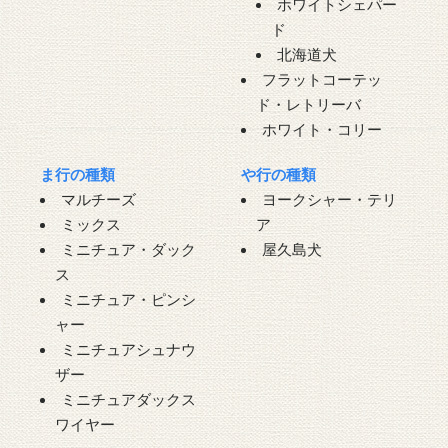
ホワイトシェパー
ド
北海道犬
フラットコーテッ
ド・レトリーバ
ホワイト・コリー
ま行の種類
や行の種類
マルチーズ
ヨークシャー・テリ
ミックス
ア
ミニチュア・ダック
屋久島犬
ス
ミニチュア・ピンシ
ャー
ミニチュアシュナウ
ザー
ミニチュアダックス
ワイヤー