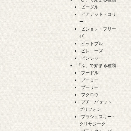
ビーグル
ビアデッド・コリ
ー
ビション・フリー
ゼ
ピットブル
ピレニーズ
ピンシャー
「ふ」で始まる種類
プードル
プーミー
プーリー
フクロウ
プチ・バセット・
グリフォン
プラシュスキー・
クリサジーク