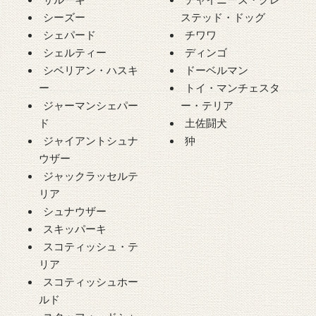
シーズー
ステッド・ドッグ
シェパード
チワワ
シェルティー
ディンゴ
シベリアン・ハスキ
ドーベルマン
ー
トイ・マンチェスタ
ジャーマンシェパー
ー・テリア
ド
土佐闘犬
ジャイアントシュナ
狆
ウザー
ジャックラッセルテ
リア
シュナウザー
スキッパーキ
スコティッシュ・テ
リア
スコティッシュホー
ルド