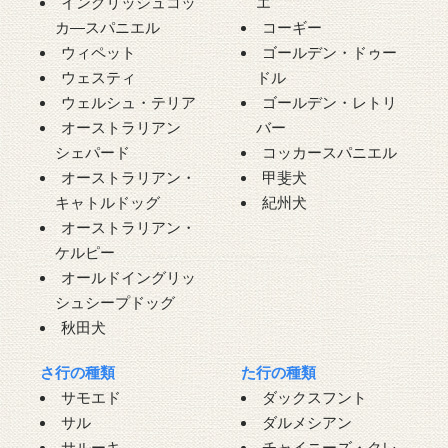
イングリッシュコッ
エ
カ―スパニエル
コーギー
ウィペット
ゴールデン・ドゥー
ウェスティ
ドル
ウェルシュ・テリア
ゴールデン・レトリ
オーストラリアン
バー
シェパード
コッカースパニエル
オーストラリアン・
甲斐犬
キャトルドッグ
紀州犬
オーストラリアン・
ケルピー
オールドイングリッ
シュシープドッグ
秋田犬
さ行の種類
た行の種類
サモエド
ダックスフント
サル
ダルメシアン
サルーキ
チャイニーズ・クレ