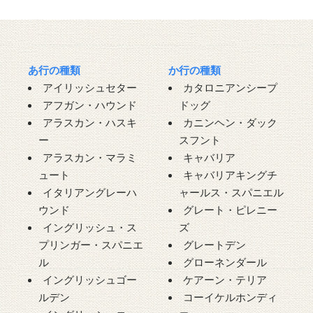
あ行の種類
か行の種類
アイリッシュセター
カタロニアンシープ
アフガン・ハウンド
ドッグ
アラスカン・ハスキ
カニンヘン・ダック
ー
スフント
アラスカン・マラミ
キャバリア
ュート
キャバリアキングチ
イタリアングレーハ
ャールス・スパニエル
ウンド
グレート・ピレニー
イングリッシュ・ス
ズ
プリンガー・スパニエ
グレートデン
ル
グローネンダール
イングリッシュゴー
ケアーン・テリア
ルデン
コーイケルホンディ