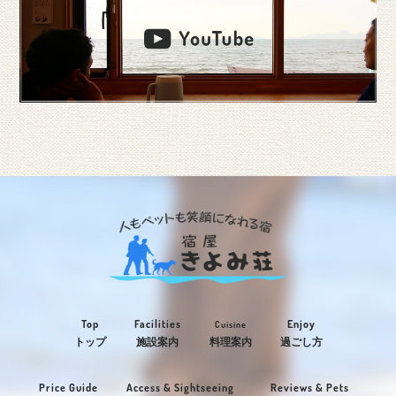
Top
Facilities
Enjoy
Cuisine
トップ
施設案内
料理案内
過ごし方
Price Guide
Access & Sightseeing
Reviews & Pets