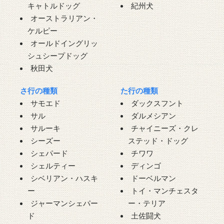
キャトルドッグ
紀州犬
オーストラリアン・
ケルピー
オールドイングリッ
シュシープドッグ
秋田犬
さ行の種類
た行の種類
サモエド
ダックスフント
サル
ダルメシアン
サルーキ
チャイニーズ・クレ
シーズー
ステッド・ドッグ
シェパード
チワワ
シェルティー
ディンゴ
シベリアン・ハスキ
ドーベルマン
ー
トイ・マンチェスタ
ジャーマンシェパー
ー・テリア
ド
土佐闘犬