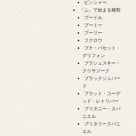
ピンシャー
「ふ」で始まる種類
プードル
プーミー
プーリー
フクロウ
プチ・バセット・
グリフォン
プラシュスキー・
クリサジーク
ブラックシェパー
ド
フラット・コーデ
ッド・レトリバー
ブリタニー・スパ
ニエル
ブリタリースパニ
エル