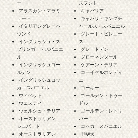
ー
スフント
アラスカン・マラミ
キャバリア
ュート
キャバリアキングチ
イタリアングレーハ
ャールス・スパニエル
ウンド
グレート・ピレニー
イングリッシュ・ス
ズ
プリンガー・スパニエ
グレートデン
ル
グローネンダール
イングリッシュゴー
ケアーン・テリア
ルデン
コーイケルホンディ
イングリッシュコッ
エ
カ―スパニエル
コーギー
ウィペット
ゴールデン・ドゥー
ウェスティ
ドル
ウェルシュ・テリア
ゴールデン・レトリ
オーストラリアン
バー
シェパード
コッカースパニエル
オーストラリアン・
甲斐犬