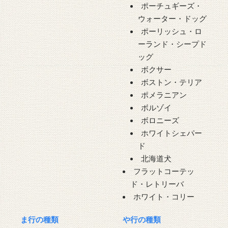
ポーチュギーズ・
ウォーター・ドッグ
ポーリッシュ・ロ
ーランド・シープド
ッグ
ボクサー
ボストン・テリア
ポメラニアン
ボルゾイ
ボロニーズ
ホワイトシェパー
ド
北海道犬
フラットコーテッ
ド・レトリーバ
ホワイト・コリー
ま行の種類
や行の種類