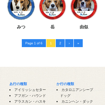
みつ
岳
由似
Page 1 of 6
1
2
›
»
あ行の種類
か行の種類
アイリッシュセター
カタロニアンシープ
アフガン・ハウンド
ドッグ
アラスカン・ハスキ
カニンヘン・ダック