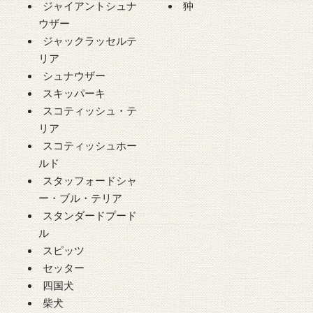
ジャイアントシュナ
狆
ウザー
ジャックラッセルテ
リア
シュナウザー
スキッパーキ
スコティッシュ・テ
リア
スコティッシュホー
ルド
スタッフォードシャ
ー・ブル・テリア
スタンダードプード
ル
スピッツ
セッター
四国犬
柴犬