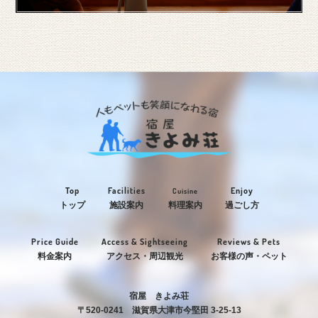
Top
Facilities
Enjoy
Cuisine
トップ
施設案内
料理案内
過ごし方
Price Guide
Access & Sightseeing
Reviews & Pets
料金案内
アクセス・周辺観光
お客様の声・ペット
宿屋 きよみ荘
〒520-0241 滋賀県大津市今堅田 3-25-13