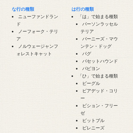
な行の種類
は行の種類
ニューファンドラン
「は」で始まる種類
ド
パーソンラッセル
ノーフォーク・テリ
テリア
ア
バーニーズ・マウ
ノルウェージャンフ
ンテン・ドッグ
ォレストキャット
パグ
バセットハウンド
パピヨン
「ひ」で始まる種類
ビーグル
ビアデッド・コリ
ー
ビション・フリー
ゼ
ピットブル
ピレニーズ