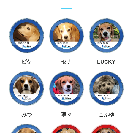
ピケ
セナ
LUCKY
みつ
寧々
こふゆ