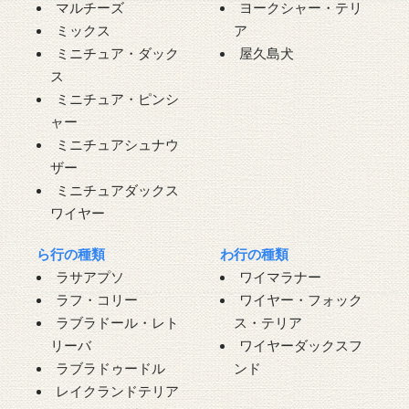
マルチーズ
ヨークシャー・テリ
ミックス
ア
ミニチュア・ダック
屋久島犬
ス
ミニチュア・ピンシ
ャー
ミニチュアシュナウ
ザー
ミニチュアダックス
ワイヤー
ら行の種類
わ行の種類
ラサアプソ
ワイマラナー
ラフ・コリー
ワイヤー・フォック
ラブラドール・レト
ス・テリア
リーバ
ワイヤーダックスフ
ラブラドゥードル
ンド
レイクランドテリア