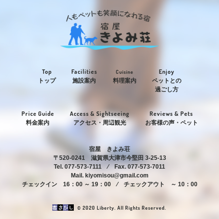
Top
Facilities
Enjoy
Cuisine
トップ
施設案内
料理案内
ペットとの
過ごし方
Price Guide
Access & Sightseeing
Reviews & Pets
料金案内
アクセス・周辺観光
お客様の声・ペット
宿屋 きよみ荘
〒520-0241 滋賀県大津市今堅田 3-25-13
Tel. 077-573-7111 ⁄ Fax. 077-573-7011
Mail. kiyomisou@gmail.com
チェックイン 16：00 ～ 19：00 ⁄ チェックアウト ～ 10：00
© 2020 Liberty. All Rights Reserved.